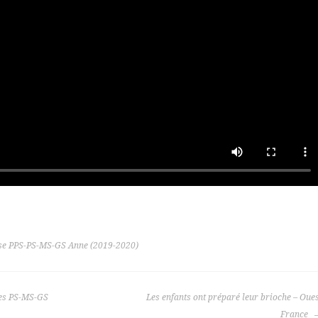
se PPS-PS-MS-GS Anne (2019-2020)
es PS-MS-GS
Les enfants ont préparé leur brioche – Oue
France