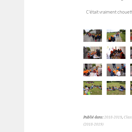
C’était vraiment chouett
Publié dans:
2018-2019
,
Clas
(2018-2019)