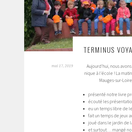
TERMINUS VOYA
Aujourd’hui, nous avons
mai 17, 2019
nique à l’école ! La mati
Mauges-sur-Loire
présenté notre livre p
écouté les présentatio
eu un temps libre de l
fait un temps de jeux 
joué dans le jardin de 
et surtout… mangé not