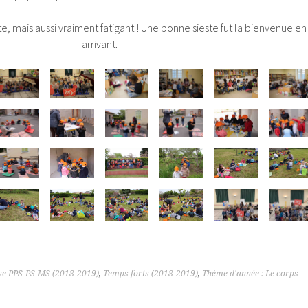
e, mais aussi vraiment fatigant ! Une bonne sieste fut la bienvenue en
arrivant.
se PPS-PS-MS (2018-2019)
,
Temps forts (2018-2019)
,
Thème d'année : Le corps