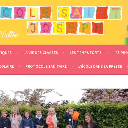
 – LE MESNIL EN VALLÉE
TIQUES
LA VIE DES CLASSES
LES TEMPS FORTS
LES PRO
COLAIRE
PROTOCOLE SANITAIRE
L’ÉCOLE DANS LA PRESSE