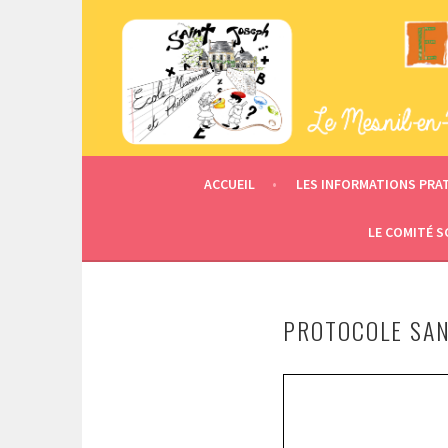
Aller
au
contenu
ECOLE SAINT JOSEPH
principal
ACCUEIL
LES INFORMATIONS PRA
LE COMITÉ S
PROTOCOLE SAN