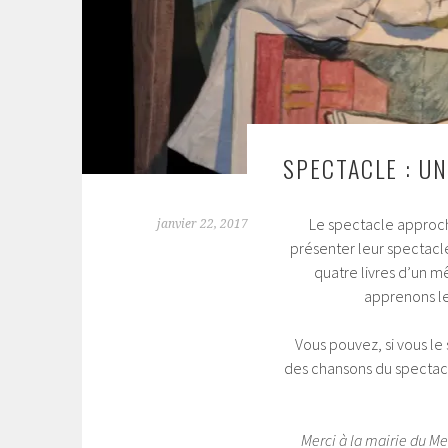
SPECTACLE : UN
Le spectacle appro
janvier 22, 2017
présenter leur spectacle
quatre livres d’un m
apprenons le
Vous pouvez, si vous le
des chansons du spectacl
Merci à la mairie du Me