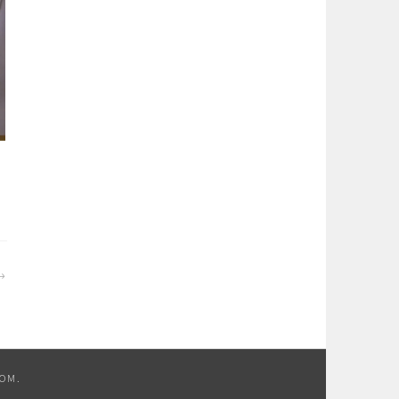
COM
.