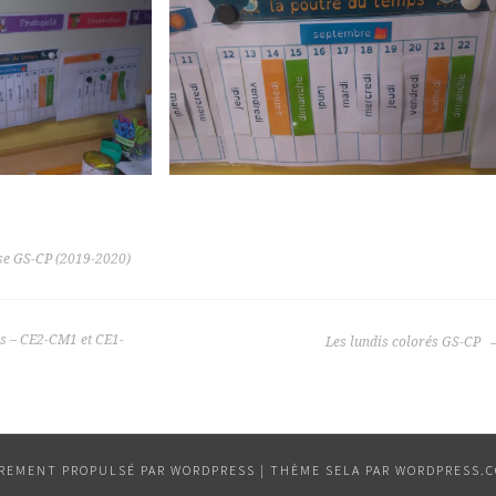
se GS-CP (2019-2020)
 – CE2-CM1 et CE1-
Les lundis colorés GS-CP
ÈREMENT PROPULSÉ PAR WORDPRESS
|
THÈME SELA PAR
WORDPRESS.