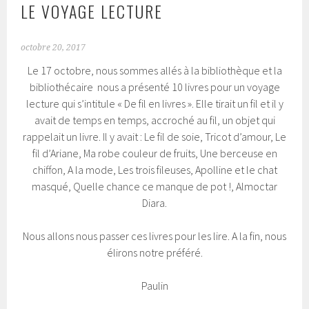
LE VOYAGE LECTURE
octobre 20, 2017
Le 17 octobre, nous sommes allés à la bibliothèque et la
bibliothécaire nous a présenté 10 livres pour un voyage
lecture qui s’intitule « De fil en livres ». Elle tirait un fil et il y
avait de temps en temps, accroché au fil, un objet qui
rappelait un livre. Il y avait : Le fil de soie, Tricot d’amour, Le
fil d’Ariane, Ma robe couleur de fruits, Une berceuse en
chiffon, A la mode, Les trois fileuses, Apolline et le chat
masqué, Quelle chance ce manque de pot !, Almoctar
Diara.
Nous allons nous passer ces livres pour les lire. A la fin, nous
élirons notre préféré.
Paulin