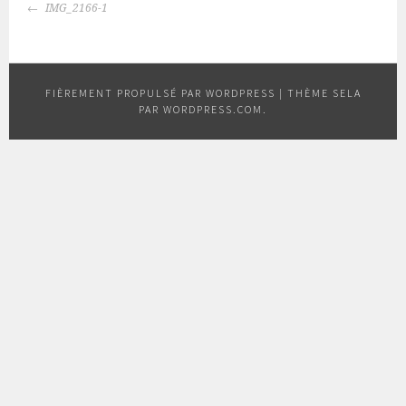
NAVIGATION
IMG_2166-1
DES
ARTICLES
FIÈREMENT PROPULSÉ PAR WORDPRESS
|
THÈME SELA
PAR
WORDPRESS.COM
.