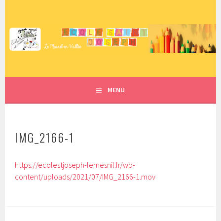
Aller
au
contenu
ECOLE SAINT JOSEPH – LE
principal
MESNIL EN VALLÉE
MENU
IMG_2166-1
https://ecolestjoseph-lemesnil.fr/wp-
content/uploads/2021/07/IMG_2166-1.mov