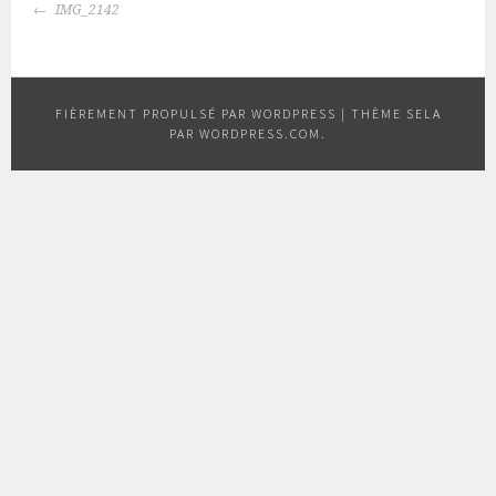
NAVIGATION
IMG_2142
DES
ARTICLES
FIÈREMENT PROPULSÉ PAR WORDPRESS
|
THÈME SELA
PAR
WORDPRESS.COM
.