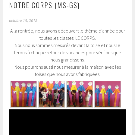
NOTRE CORPS (MS-GS)
octobre 15, 2018
A la rentrée, nous avons découvert le thème d’année pour
toutes les classes: LE CORPS.
Nous nous sommes mesurés devant la toise et nous le
ferons à chaque retour de vacances pour vérifions que
nous grandissons.
Nous pourrons aussi nous mesurer à la maison avec les
toises que nous avons fabriquées.