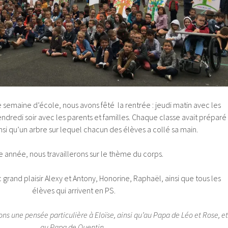
semaine d’école, nous avons fêté la rentrée : jeudi matin avec les
endredi soir avec les parents et familles. Chaque classe avait préparé
si qu’un arbre sur lequel chacun des élèves a collé sa main.
e année, nous travaillerons sur le thème du corps.
grand plaisir Alexy et Antony, Honorine, Raphaël, ainsi que tous les
élèves qui arrivent en PS.
ons une pensée particulière à Eloïse, ainsi qu’au Papa de Léo et Rose, et
au Papa de Quentin.