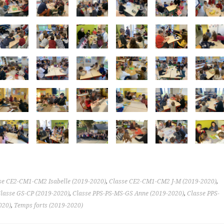
se CE2-CM1-CM2 Isabelle (2019-2020)
,
Classe CE2-CM1-CM2 J-M (2019-2020)
,
lasse GS-CP (2019-2020)
,
Classe PPS-PS-MS-GS Anne (2019-2020)
,
Classe PPS-
020)
,
Temps forts (2019-2020)