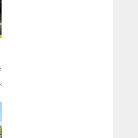
p
s
x