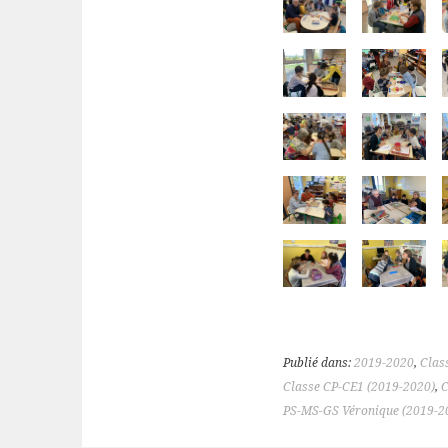
Publié dans:
2019-2020
,
Clas
Classe CP-CE1 (2019-2020)
,
C
PS-MS-GS Véronique (2019-2