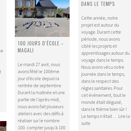
DANS LE TEMPS
Cette année, notre
projet est autour du
voyage. Durant cette
période, nous avons
100 JOURS D’ÉCOLE –
ciblé les projets et
MAGALI
pe
apprentissages autour du
voyage dans le temps.
Le mardi 27 avril, nous
e
Nous avons vécu notre
avons fêté le 100ème
t
journée dans le temps,
jour d’école depuis la
Natation
dans le respect des
rentrée de septembre.
–
règles sanitaires. Pour
Durant la matinée et une
Classe
cet événement, tout le
partie de l’après-midi,
Magali
monde était déguisé,
nous avons fait plusieurs
dans le thème bien sûr !
ateliers avec des défis à
Le temps n’était …
Lire la
réaliser sur le nombre
Journée
suite
100. compter jusqu’à 100
voyage