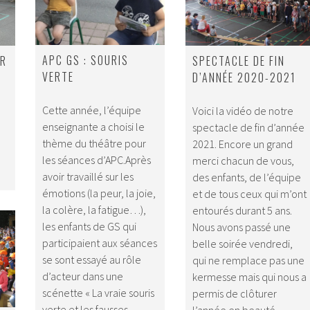
APC GS : SOURIS
UR
SPECTACLE DE FIN
VERTE
D’ANNÉE 2020-2021
Cette année, l’équipe
Voici la vidéo de notre
enseignante a choisi le
spectacle de fin d’année
thème du théâtre pour
2021. Encore un grand
les séances d’APC.Après
merci chacun de vous,
avoir travaillé sur les
des enfants, de l’équipe
émotions (la peur, la joie,
et de tous ceux qui m’ont
la colère, la fatigue…),
entourés durant 5 ans.
les enfants de GS qui
Nous avons passé une
participaient aux séances
belle soirée vendredi,
se sont essayé au rôle
qui ne remplace pas une
d’acteur dans une
kermesse mais qui nous a
scénette « La vraie souris
permis de clôturer
verte et les fausses
l’année en beauté.