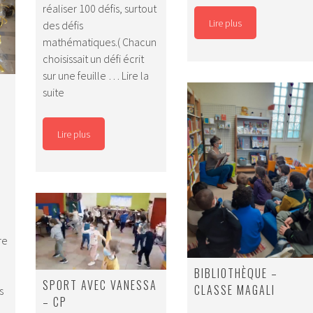
réaliser 100 défis, surtout
dans
Lire plus
des défis
le
mathématiques.( Chacun
temps
choisissait un défi écrit
sur une feuille …
Lire la
100
suite
jours
d’école
Lire plus
–
Magali
re
BIBLIOTHÈQUE –
SPORT AVEC VANESSA
CLASSE MAGALI
s
– CP