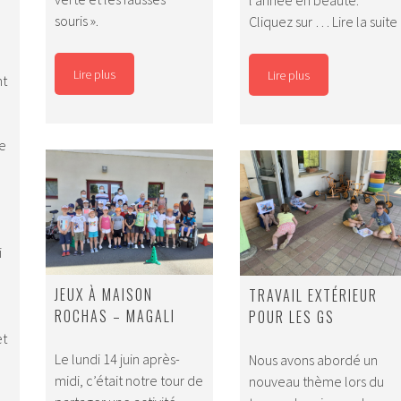
souris ».
Cliquez sur …
Lire la suite
f
Lire plus
Lire plus
nt
re
i
JEUX À MAISON
TRAVAIL EXTÉRIEUR
ROCHAS – MAGALI
POUR LES GS
et
Le lundi 14 juin après-
Nous avons abordé un
midi, c’était notre tour de
nouveau thème lors du