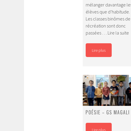
mélanger davantage le
élèves que d’habitude.
Les classes binômes de
récréation sont donc
C
passées …
Lire la suite
a
o
Lire plus
2
POÉSIE – GS MAGALI
Lire plus