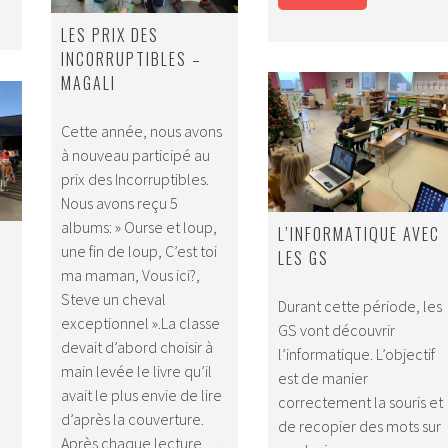
LES PRIX DES
INCORRUPTIBLES –
MAGALI
Cette année, nous avons
à nouveau participé au
prix des Incorruptibles.
Nous avons reçu 5
albums: » Ourse et loup,
L’INFORMATIQUE AVEC
une fin de loup, C’est toi
LES GS
ma maman, Vous ici?,
Steve un cheval
Durant cette période, les
exceptionnel ».La classe
GS vont découvrir
devait d’abord choisir à
l’informatique. L’objectif
main levée le livre qu’il
est de manier
avait le plus envie de lire
correctement la souris et
d’après la couverture.
de recopier des mots sur
Après chaque lecture, …