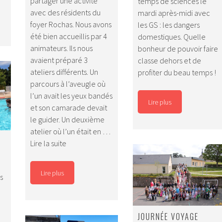
partager une activité
temps de sciences le
avec des résidents du
mardi après-midi avec
foyer Rochas. Nous avons
les GS : les dangers
été bien accueillis par 4
domestiques. Quelle
animateurs. Ils nous
bonheur de pouvoir faire
avaient préparé 3
classe dehors et de
ateliers différents. Un
profiter du beau temps !
parcours à l’aveugle où
l’un avait les yeux bandés
Lire plus
et son camarade devait
le guider. Un deuxième
atelier où l’un était en …
Jeux
Lire la suite
à
Maison
Lire plus
s
Rochas
–
Magali
JOURNÉE VOYAGE