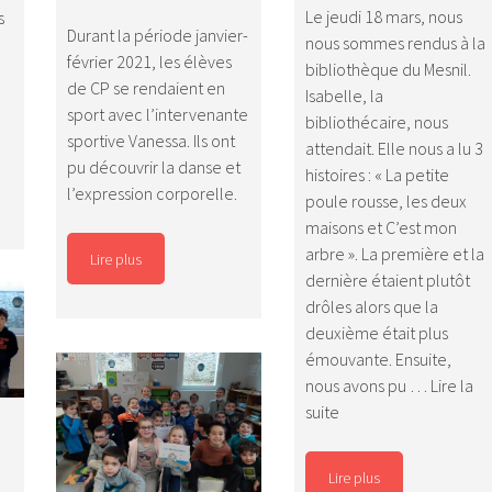
Le jeudi 18 mars, nous
s
Durant la période janvier-
nous sommes rendus à la
février 2021, les élèves
bibliothèque du Mesnil.
de CP se rendaient en
Isabelle, la
sport avec l’intervenante
bibliothécaire, nous
hasse
sportive Vanessa. Ils ont
attendait. Elle nous a lu 3
ux
pu découvrir la danse et
histoires : « La petite
eufs
l’expression corporelle.
poule rousse, les deux
021
maisons et C’est mon
arbre ». La première et la
Lire plus
dernière étaient plutôt
drôles alors que la
deuxième était plus
émouvante. Ensuite,
nous avons pu …
Lire la
Bibliothèque
suite
–
Classe
Lire plus
Magali