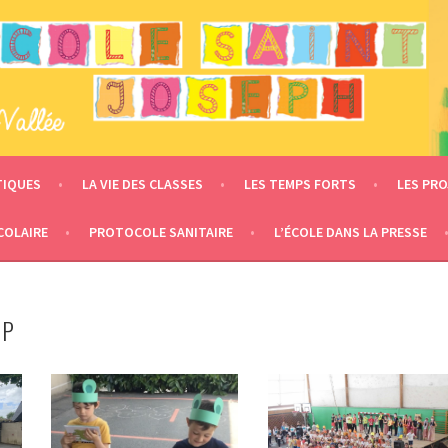
 – LE MESNIL EN VALLÉE
TIQUES
LA VIE DES CLASSES
LES TEMPS FORTS
LES PRO
COLAIRE
PROTOCOLE SANITAIRE
L’ÉCOLE DANS LA PRESSE
CP