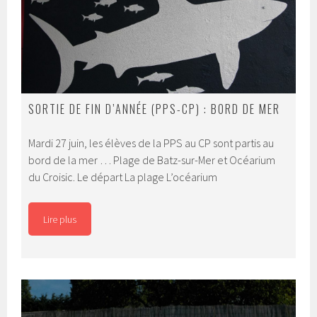
SORTIE DE FIN D’ANNÉE (PPS-CP) : BORD DE MER
Mardi 27 juin, les élèves de la PPS au CP sont partis au
bord de la mer … Plage de Batz-sur-Mer et Océarium
du Croisic. Le départ La plage L’océarium
Lire plus