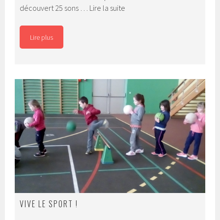
La
découvert 25 sons …
Lire la suite
lecture
en
Lire plus
CP
VIVE LE SPORT !