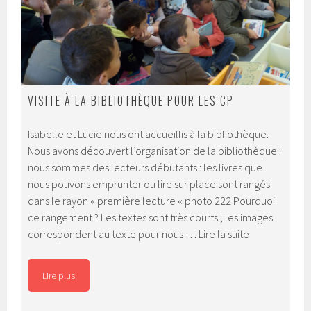
VISITE À LA BIBLIOTHÈQUE POUR LES CP
Isabelle et Lucie nous ont accueillis à la bibliothèque.
Nous avons découvert l’organisation de la bibliothèque :
nous sommes des lecteurs débutants : les livres que
nous pouvons emprunter ou lire sur place sont rangés
dans le rayon « première lecture « photo 222 Pourquoi
ce rangement ? Les textes sont très courts ; les images
Visite
correspondent au texte pour nous …
Lire la suite
à
la
Lire plus
bibliothèque
pour