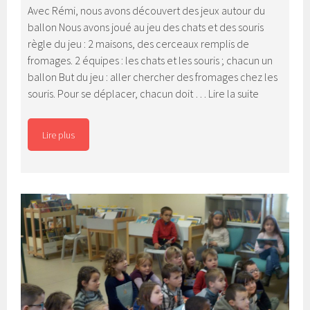
Avec Rémi, nous avons découvert des jeux autour du
ballon Nous avons joué au jeu des chats et des souris
règle du jeu : 2 maisons, des cerceaux remplis de
fromages. 2 équipes : les chats et les souris ; chacun un
ballon But du jeu : aller chercher des fromages chez les
Vive
souris. Pour se déplacer, chacun doit …
Lire la suite
le
sport
Lire plus
!