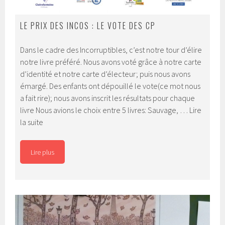
LE PRIX DES INCOS : LE VOTE DES CP
Dans le cadre des Incorruptibles, c’est notre tour d’élire
notre livre préféré. Nous avons voté grâce à notre carte
d’identité et notre carte d’électeur; puis nous avons
émargé. Des enfants ont dépouillé le vote(ce mot nous
a fait rire); nous avons inscrit les résultats pour chaque
livre Nous avions le choix entre 5 livres: Sauvage, …
Lire
Le
la suite
prix
des
Lire plus
Incos
:
le
vote
des
CP