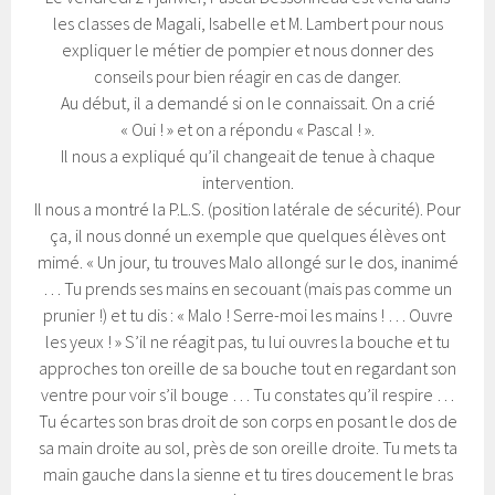
les classes de Magali, Isabelle et M. Lambert pour nous
expliquer le métier de pompier et nous donner des
conseils pour bien réagir en cas de danger.
Au début, il a demandé si on le connaissait. On a crié
« Oui ! » et on a répondu « Pascal ! ».
Il nous a expliqué qu’il changeait de tenue à chaque
intervention.
Il nous a montré la P.L.S. (position latérale de sécurité). Pour
ça, il nous donné un exemple que quelques élèves ont
mimé. « Un jour, tu trouves Malo allongé sur le dos, inanimé
… Tu prends ses mains en secouant (mais pas comme un
prunier !) et tu dis : « Malo ! Serre-moi les mains ! … Ouvre
les yeux ! » S’il ne réagit pas, tu lui ouvres la bouche et tu
approches ton oreille de sa bouche tout en regardant son
ventre pour voir s’il bouge … Tu constates qu’il respire …
Tu écartes son bras droit de son corps en posant le dos de
sa main droite au sol, près de son oreille droite. Tu mets ta
main gauche dans la sienne et tu tires doucement le bras