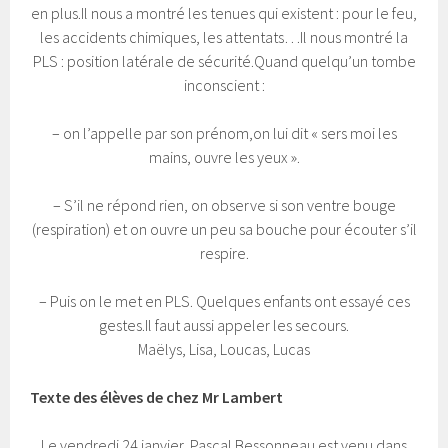
en plus.Il nous a montré les tenues qui existent : pour le feu,
les accidents chimiques, les attentats…Il nous montré la
PLS : position latérale de sécurité.Quand quelqu’un tombe
inconscient :
– on l’appelle par son prénom,on lui dit « sers moi les
mains, ouvre les yeux ».
– S’il ne répond rien, on observe si son ventre bouge
(respiration) et on ouvre un peu sa bouche pour écouter s’il
respire.
– Puis on le met en PLS. Quelques enfants ont essayé ces
gestes.Il faut aussi appeler les secours.
Maëlys, Lisa, Loucas, Lucas
Texte des élèves de chez Mr Lambert
Le vendredi 24 janvier, Pascal Bessonneau est venu dans