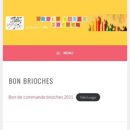
Aller
au
contenu
ECOLE SAINT JOSEPH – LE
principal
MESNIL EN VALLÉE
MENU
BON BRIOCHES
Bon de commande brioches 2021
Télécharger