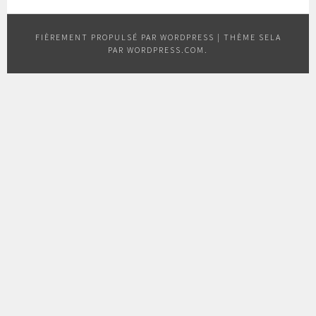
FIÈREMENT PROPULSÉ PAR WORDPRESS
|
THÈME SELA
PAR
WORDPRESS.COM
.