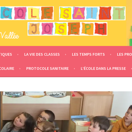
 – LE MESNIL EN VALLÉE
TIQUES
LA VIE DES CLASSES
LES TEMPS FORTS
LES PRO
COLAIRE
PROTOCOLE SANITAIRE
L’ÉCOLE DANS LA PRESSE