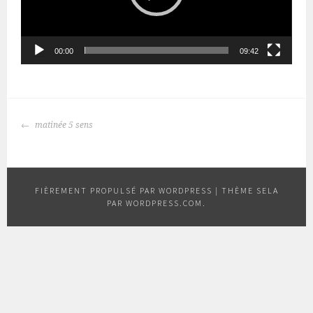
00:00
09:42
NAVIGATION
matinée 5 sens
DES
ARTICLES
FIÈREMENT PROPULSÉ PAR WORDPRESS
|
THÈME SELA
PAR
WORDPRESS.COM
.