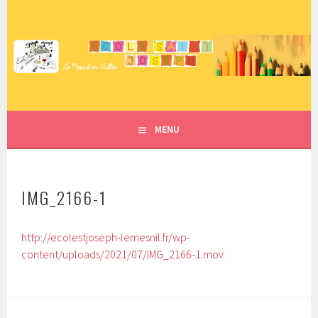
Aller
au
contenu
ECOLE SAINT JOSEPH – LE
principal
MESNIL EN VALLÉE
MENU
IMG_2166-1
http://ecolestjoseph-lemesnil.fr/wp-
content/uploads/2021/07/IMG_2166-1.mov