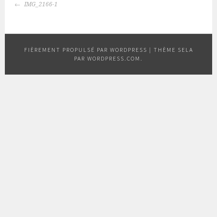
NAVIGATION
IMG_2166-1
DES
ARTICLES
FIÈREMENT PROPULSÉ PAR WORDPRESS
|
THÈME SELA
PAR
WORDPRESS.COM
.