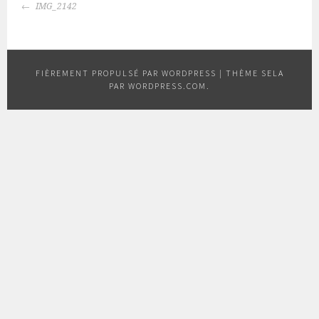
NAVIGATION
IMG_2142
DES
ARTICLES
FIÈREMENT PROPULSÉ PAR WORDPRESS
|
THÈME SELA
PAR
WORDPRESS.COM
.