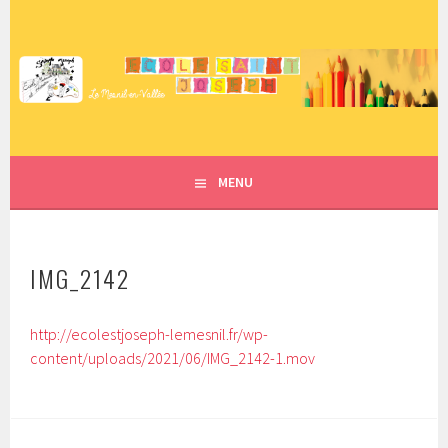
Aller
au
contenu
ECOLE SAINT JOSEPH – LE
principal
MESNIL EN VALLÉE
MENU
IMG_2142
http://ecolestjoseph-lemesnil.fr/wp-
content/uploads/2021/06/IMG_2142-1.mov