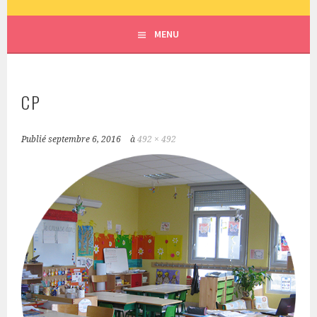
ECOLE SAINT JOSEPH – LE
MENU
MESNIL EN VALLÉE
CP
Publié
septembre 6, 2016
à
492 × 492