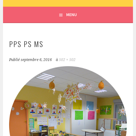
ECOLE SAINT JOSEPH – LE
MENU
MESNIL EN VALLÉE
PPS PS MS
Publié
septembre 6, 2016
à
502 × 502