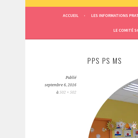
ECOLE SAINT JOSEPH
ACCUEIL
LES INFORMATIONS PRA
LE COMITÉ S
PPS PS MS
Publié
septembre 6, 2016
à
502 × 502