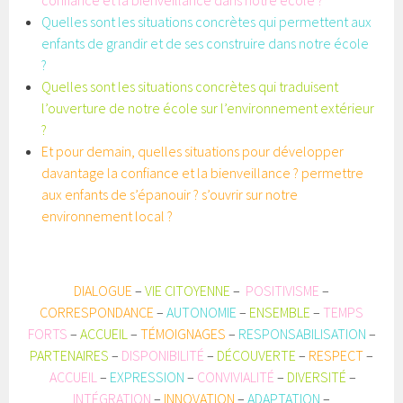
confiance et la bienveillance dans notre école ?
Quelles sont les situations concrètes qui permettent aux
enfants de grandir et de ses construire dans notre école
?
Quelles sont les situations concrètes qui traduisent
l’ouverture de notre école sur l’environnement extérieur
?
Et pour demain, quelles situations pour développer
davantage la confiance et la bienveillance ? permettre
aux enfants de s’épanouir ? s’ouvrir sur notre
environnement local ?
DIALOGUE
–
VIE CITOYENNE
–
POSITIVISME
–
CORRESPONDANCE
–
AUTONOMIE
–
ENSEMBLE
–
TEMPS
FORTS
–
ACCUEIL
–
TÉMOIGNAGES
–
RESPONSABILISATION
–
PARTENAIRES
–
DISPONIBILITÉ
–
DÉCOUVERTE
–
RESPECT
–
ACCUEIL
–
EXPRESSION
–
CONVIVIALITÉ
–
DIVERSITÉ
–
INTÉGRATION
–
INNOVATION
–
ADAPTATION
–