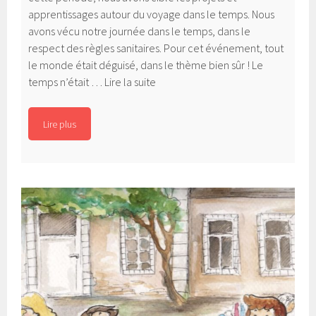
apprentissages autour du voyage dans le temps. Nous
avons vécu notre journée dans le temps, dans le
respect des règles sanitaires. Pour cet événement, tout
le monde était déguisé, dans le thème bien sûr ! Le
Journée
temps n’était …
Lire la suite
voyage
dans
Lire plus
le
temps