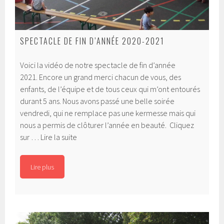
SPECTACLE DE FIN D’ANNÉE 2020-2021
Voici la vidéo de notre spectacle de fin d’année
2021. Encore un grand merci chacun de vous, des
enfants, de l’équipe et de tous ceux qui m’ont entourés
durant 5 ans. Nous avons passé une belle soirée
vendredi, qui ne remplace pas une kermesse mais qui
nous a permis de clôturer l’année en beauté. Cliquez
Spectacle
sur …
Lire la suite
de
fin
Lire plus
d’année
2020-
2021