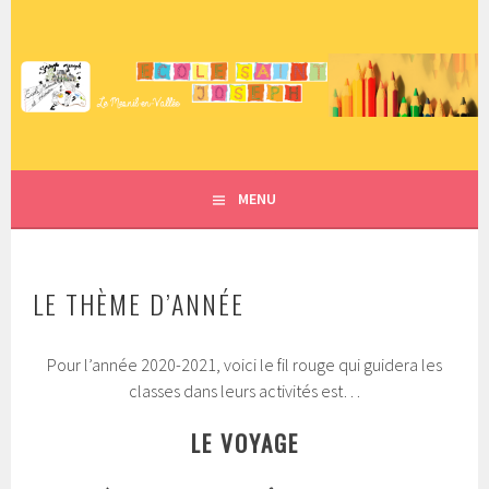
Aller
au
contenu
ECOLE SAINT JOSEPH – LE
principal
MESNIL EN VALLÉE
MENU
LE THÈME D’ANNÉE
Pour l’année 2020-2021, voici le fil rouge qui guidera les
classes dans leurs activités est…
LE VOYAGE