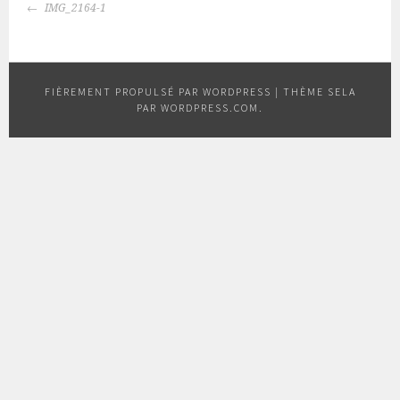
NAVIGATION
IMG_2164-1
DES
ARTICLES
FIÈREMENT PROPULSÉ PAR WORDPRESS
|
THÈME SELA
PAR
WORDPRESS.COM
.