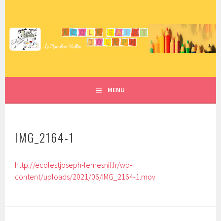
Aller
au
contenu
ECOLE SAINT JOSEPH – LE
principal
MESNIL EN VALLÉE
MENU
IMG_2164-1
http://ecolestjoseph-lemesnil.fr/wp-
content/uploads/2021/06/IMG_2164-1.mov